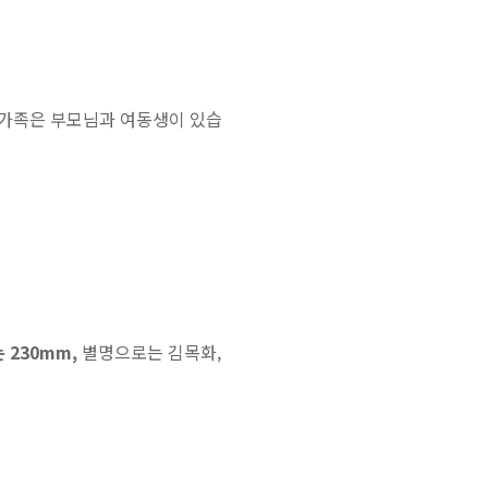
 가족은 부모님과 여동생이 있습
 230mm,
별명으로는 김목화,