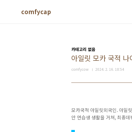
본문 바로가기
comfycap
카테고리 없음
아일릿 모카 국적 나이
comfycow
2024. 2. 16. 18:54
모카국적 아일릿외국인. 아일릿의
안 연습생 생활을 거쳐, 최종