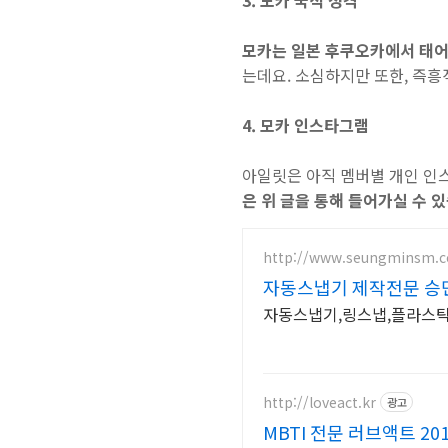
3. 모카 국적 성격
모카는 일본 후쿠오카에서 태어
는데요. 소심하지만 또한, 즉흥
4. 모카 인스타그램
아일릿은 아직 멤버별 개인 인
은 위 글을 통해 들어가실 수 
http://www.seungminsm.c
자동스냅기 제작전문 승
자동스냅기,링스냅,플라스틱
http://loveact.kr
광고
MBTI 전문 러브액트 20