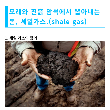
모래와 진흙 암석에서 뽑아내는
돈, 셰일가스.(shale gas)
1. 셰일 가스의 정의