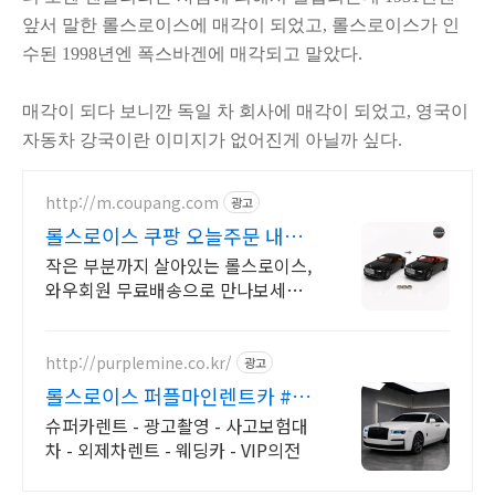
앞서 말한 롤스로이스에 매각이 되었고,
롤스로이스가 인
수된 1998년엔 폭스바겐에 매각되고 말았다.
매각이 되다 보니깐 독일 차 회사에 매각이 되었고, 영국이
자동차 강국이란 이미지가 없어진게 아닐까 싶다.
http://m.coupang.com
광고
롤스로이스 쿠팡 오늘주문 내일
도착 로켓배송
작은 부분까지 살아있는 롤스로이스,
와우회원 무료배송으로 만나보세요.
합금 재질로 견고함이 다릅니다. 우리
아이 장난감, 쿠팡에서 고르세요.
http://purplemine.co.kr/
광고
롤스로이스 퍼플마인렌트카 #슈
퍼카 협찬문의 #방송렌트
슈퍼카렌트 - 광고촬영 - 사고보험대
차 - 외제차렌트 - 웨딩카 - VIP의전