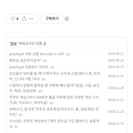
6
구독하기
'
정보
' 카테고리의 다른 글
javplayer 사용 오류 encoder is null!
2020.03.17
(0)
베트남 공산국가일까?
2020.03.16
(0)
javplayer 다운로드 사이트
2020.03.15
(0)
군인들이 SNS를 할 때 지켜야 하는 규칙과 규정(페이스북, 트위
2018.12.31
터, 인스타그램, SNS)
(0)
시골에서 말벌에 물렷을 땐 어떻해 해야 할까?(말벌, 시골, 보건
2018.12.28
의, 독침, 응급상황)
(0)
쯔꾸르 게임, RPG MAKER 툴을 사용해 만든 다양한 게임 시리
2018.12.21
즈(IB, 아오오니, 마녀의숲)
(0)
유메닛키, 잘 만든 쯔꾸르 공포게임(마도츠키, 꿈, 공포게임, 쯔
2018.12.20
꾸르)
(0)
이브(IB), 쯔꾸르 게임에서 7개의 엔딩을 가진 웰메이드 공포게
2018.12.19
임
(0)